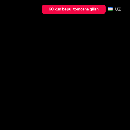
UZ
60 kun bepul tomosha qilish