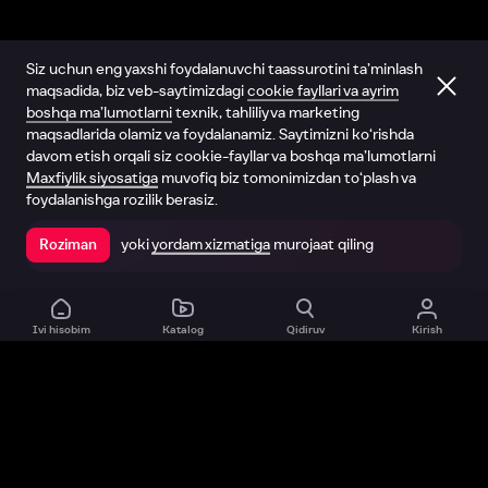
Siz uchun eng yaxshi foydalanuvchi taassurotini ta’minlash
maqsadida, biz veb-saytimizdagi
cookie fayllari va ayrim
boshqa ma’lumotlarni
texnik, tahliliy va marketing
maqsadlarida olamiz va foydalanamiz. Saytimizni ko‘rishda
davom etish orqali siz cookie-fayllar va boshqa ma’lumotlarni
Maxfiylik siyosatiga
muvofiq biz tomonimizdan to‘plash va
foydalanishga rozilik berasiz.
yoki
yordam xizmatiga
murojaat qiling
Roziman
Ilovada ochish
Ivi hisobim
Katalog
Qidiruv
Kirish
Biz haqimizda