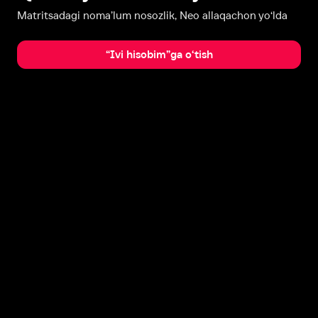
Matritsadagi noma’lum nosozlik, Neo allaqachon yo‘lda
“Ivi hisobim”ga o‘tish