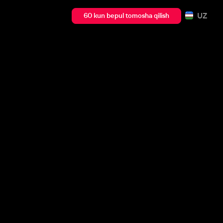
UZ
60 kun bepul tomosha qilish