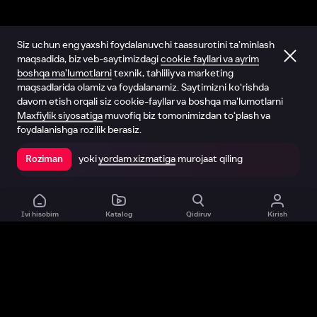
Siz uchun eng yaxshi foydalanuvchi taassurotini ta’minlash
maqsadida, biz veb-saytimizdagi
cookie fayllari va ayrim
boshqa ma’lumotlarni
texnik, tahliliy va marketing
maqsadlarida olamiz va foydalanamiz. Saytimizni ko‘rishda
davom etish orqali siz cookie-fayllar va boshqa ma’lumotlarni
Maxfiylik siyosatiga
muvofiq biz tomonimizdan to‘plash va
foydalanishga rozilik berasiz.
yoki
yordam xizmatiga
murojaat qiling
Roziman
Ilovada ochish
Ivi hisobim
Katalog
Qidiruv
Kirish
Biz haqimizda