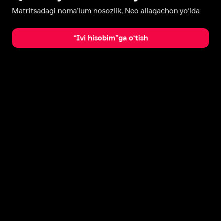
Matritsadagi noma’lum nosozlik, Neo allaqachon yo‘lda
“Ivi hisobim”ga o‘tish