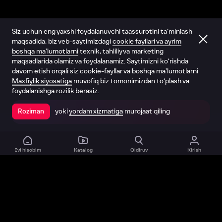
Siz uchun eng yaxshi foydalanuvchi taassurotini ta’minlash
maqsadida, biz veb-saytimizdagi
cookie fayllari va ayrim
boshqa ma’lumotlarni
texnik, tahliliy va marketing
maqsadlarida olamiz va foydalanamiz. Saytimizni ko‘rishda
davom etish orqali siz cookie-fayllar va boshqa ma’lumotlarni
Maxfiylik siyosatiga
muvofiq biz tomonimizdan to‘plash va
foydalanishga rozilik berasiz.
yoki
yordam xizmatiga
murojaat qiling
Roziman
Ilovada ochish
Ivi hisobim
Katalog
Qidiruv
Kirish
Biz haqimizda