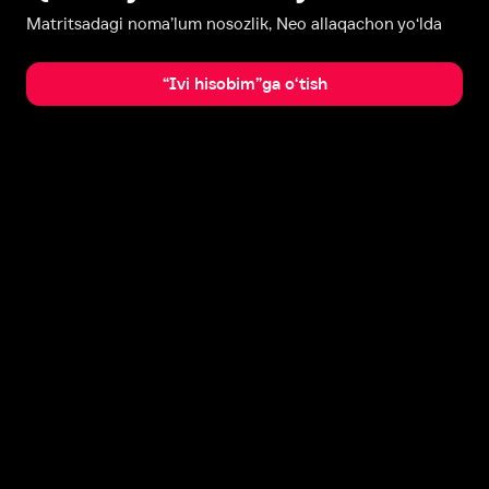
Matritsadagi noma’lum nosozlik, Neo allaqachon yo‘lda
“Ivi hisobim”ga o‘tish