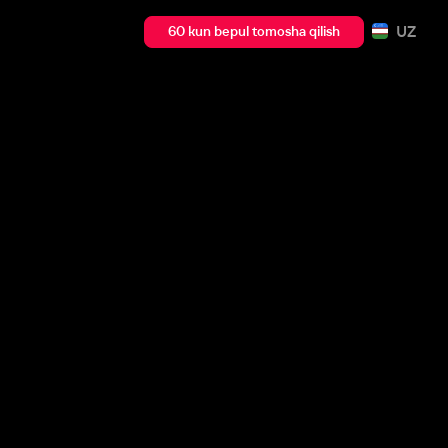
UZ
60 kun bepul tomosha qilish