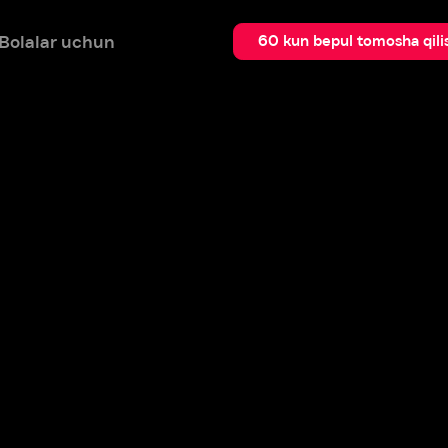
 uchun
Qidir
60 kun bepul tomosha qilish