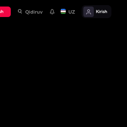
uv
UZ
Kirish