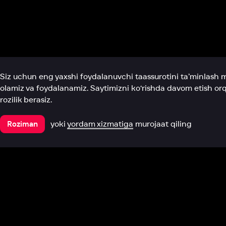
Biz haqimizda
Bo‘limlar