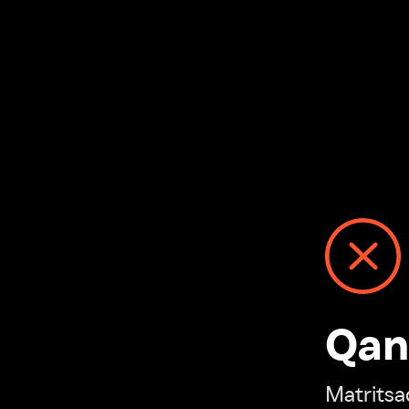
Qanday
Matritsadagi n
“Ivi hisobim”ga o