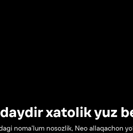
dir xatolik yuz berdi
oma’lum nosozlik, Neo allaqachon yo‘lda
‘tish