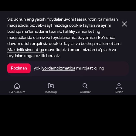
Siz uchun eng yaxshi foydalanuvchi taassurotini ta’minlash
maqsadida, biz veb-saytimizdagi
cookie fayllari va ayrim
boshqa ma’lumotlarni
texnik, tahliliy va marketing
maqsadlarida olamiz va foydalanamiz. Saytimizni ko‘rishda
davom etish orqali siz cookie-fayllar va boshqa ma’lumotlarni
Maxfiylik siyosatiga
muvofiq biz tomonimizdan to‘plash va
foydalanishga rozilik berasiz.
yoki
yordam xizmatiga
murojaat qiling
Roziman
Ilovada ochish
Ivi hisobim
Katalog
Qidiruv
Kirish
Biz haqimizda