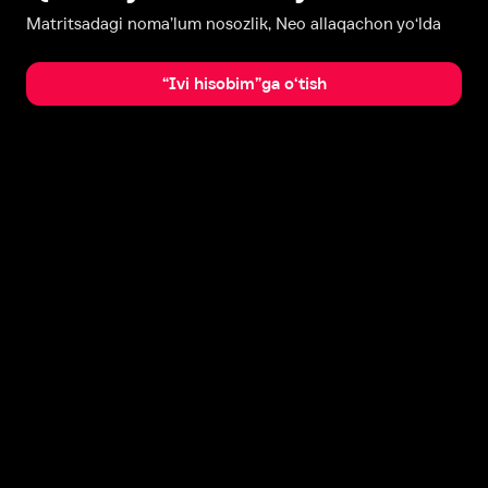
Matritsadagi noma’lum nosozlik, Neo allaqachon yo‘lda
“Ivi hisobim”ga o‘tish