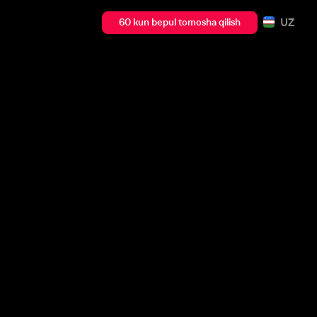
UZ
60 kun bepul tomosha qilish