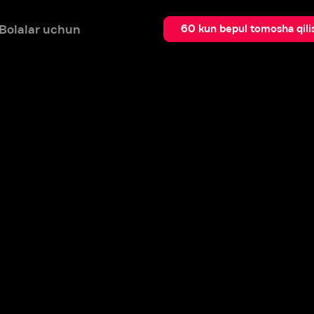
 uchun
Qidir
60 kun bepul tomosha qilish