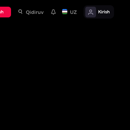
uv
UZ
Kirish