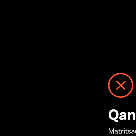
Qanday
Matritsadagi n
“Ivi hisobim”ga o