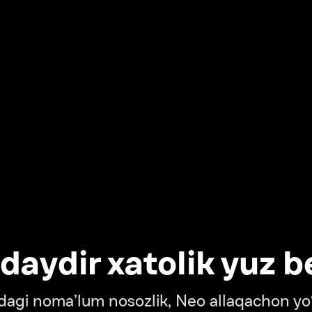
dir xatolik yuz berdi
oma’lum nosozlik, Neo allaqachon yo‘lda
‘tish