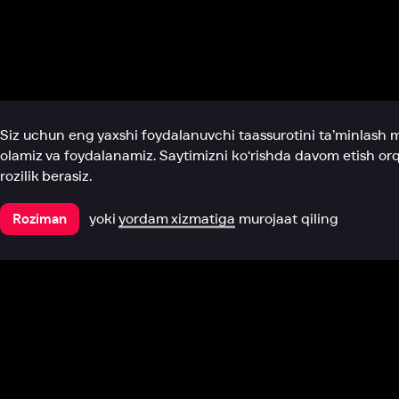
Biz haqimizda
Bo‘limlar