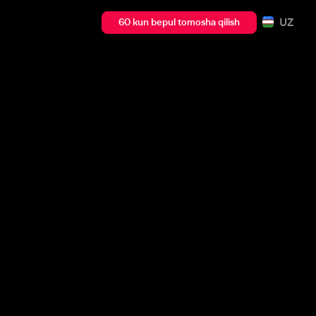
UZ
60 kun bepul tomosha qilish