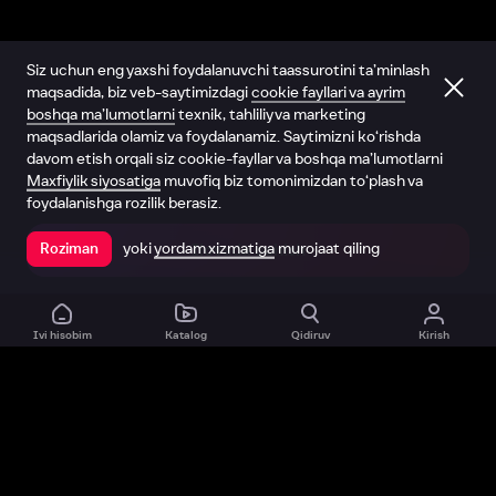
Siz uchun eng yaxshi foydalanuvchi taassurotini ta’minlash
maqsadida, biz veb-saytimizdagi
cookie fayllari va ayrim
boshqa ma’lumotlarni
texnik, tahliliy va marketing
maqsadlarida olamiz va foydalanamiz. Saytimizni ko‘rishda
davom etish orqali siz cookie-fayllar va boshqa ma’lumotlarni
Maxfiylik siyosatiga
muvofiq biz tomonimizdan to‘plash va
foydalanishga rozilik berasiz.
yoki
yordam xizmatiga
murojaat qiling
Roziman
Ilovada ochish
Ivi hisobim
Katalog
Qidiruv
Kirish
Biz haqimizda