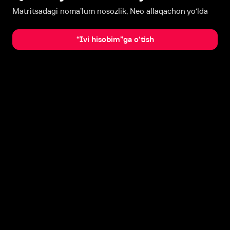
Matritsadagi noma’lum nosozlik, Neo allaqachon yo‘lda
“Ivi hisobim”ga o‘tish