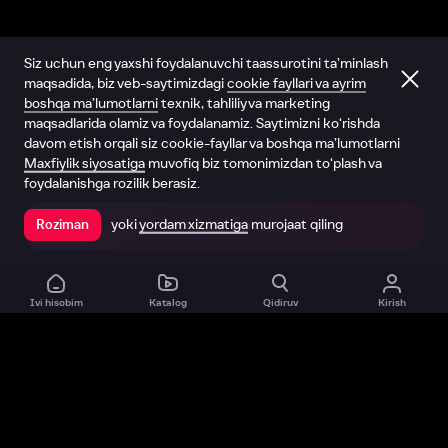
Siz uchun eng yaxshi foydalanuvchi taassurotini ta’minlash
maqsadida, biz veb-saytimizdagi
cookie fayllari va ayrim
boshqa ma’lumotlarni
texnik, tahliliy va marketing
maqsadlarida olamiz va foydalanamiz. Saytimizni ko‘rishda
davom etish orqali siz cookie-fayllar va boshqa ma’lumotlarni
Maxfiylik siyosatiga
muvofiq biz tomonimizdan to‘plash va
foydalanishga rozilik berasiz.
yoki
yordam xizmatiga
murojaat qiling
Roziman
Ilovada ochish
Ivi hisobim
Katalog
Qidiruv
Kirish
Biz haqimizda