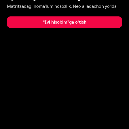
Matritsadagi noma’lum nosozlik, Neo allaqachon yo‘lda
“Ivi hisobim”ga o‘tish