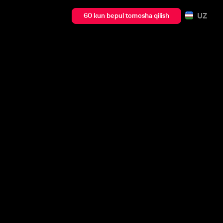
UZ
60 kun bepul tomosha qilish