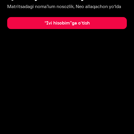
Matritsadagi noma’lum nosozlik, Neo allaqachon yo‘lda
“Ivi hisobim”ga o‘tish