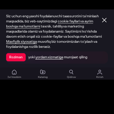
Siz uchun eng yaxshi foydalanuvchi taassurotini ta’minlash
maqsadida, biz veb-saytimizdagi
cookie fayllari va ayrim
boshqa ma’lumotlarni
texnik, tahliliy va marketing
maqsadlarida olamiz va foydalanamiz. Saytimizni ko‘rishda
davom etish orqali siz cookie-fayllar va boshqa ma’lumotlarni
Maxfiylik siyosatiga
muvofiq biz tomonimizdan to‘plash va
foydalanishga rozilik berasiz.
yoki
yordam xizmatiga
murojaat qiling
Roziman
Ilovada ochish
Ivi hisobim
Katalog
Qidiruv
Kirish
Biz haqimizda