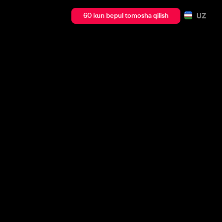
UZ
60 kun bepul tomosha qilish