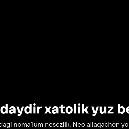
dir xatolik yuz berdi
oma’lum nosozlik, Neo allaqachon yo‘lda
‘tish