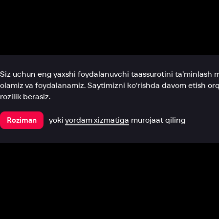
Biz haqimizda
Bo‘limlar