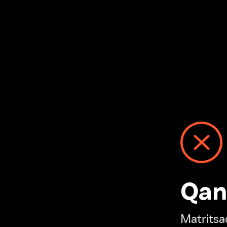
Qanday
Matritsadagi n
“Ivi hisobim”ga o