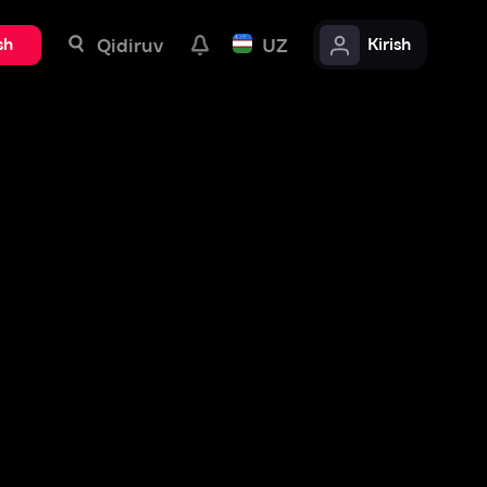
uv
UZ
Kirish