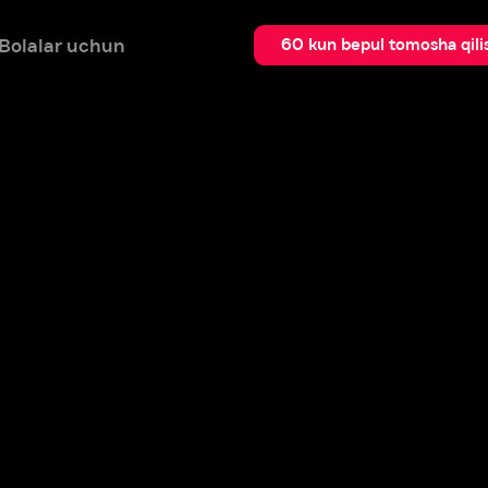
 uchun
Qidir
60 kun bepul tomosha qilish