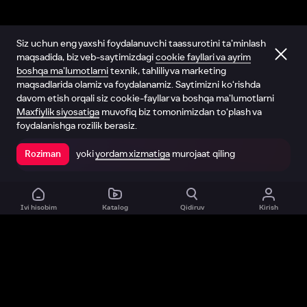
Siz uchun eng yaxshi foydalanuvchi taassurotini ta’minlash
maqsadida, biz veb-saytimizdagi
cookie fayllari va ayrim
boshqa ma’lumotlarni
texnik, tahliliy va marketing
maqsadlarida olamiz va foydalanamiz. Saytimizni ko‘rishda
davom etish orqali siz cookie-fayllar va boshqa ma’lumotlarni
Maxfiylik siyosatiga
muvofiq biz tomonimizdan to‘plash va
foydalanishga rozilik berasiz.
yoki
yordam xizmatiga
murojaat qiling
Roziman
Ilovada ochish
Ivi hisobim
Katalog
Qidiruv
Kirish
Biz haqimizda