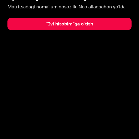
Matritsadagi noma’lum nosozlik, Neo allaqachon yo‘lda
“Ivi hisobim”ga o‘tish