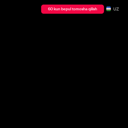
UZ
60 kun bepul tomosha qilish