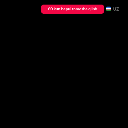
UZ
60 kun bepul tomosha qilish