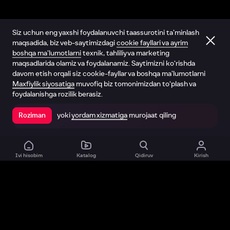
Siz uchun eng yaxshi foydalanuvchi taassurotini ta’minlash
maqsadida, biz veb-saytimizdagi
cookie fayllari va ayrim
boshqa ma’lumotlarni
texnik, tahliliy va marketing
maqsadlarida olamiz va foydalanamiz. Saytimizni ko‘rishda
davom etish orqali siz cookie-fayllar va boshqa ma’lumotlarni
Maxfiylik siyosatiga
muvofiq biz tomonimizdan to‘plash va
foydalanishga rozilik berasiz.
yoki
yordam xizmatiga
murojaat qiling
Roziman
Ilovada ochish
Ivi hisobim
Katalog
Qidiruv
Kirish
Biz haqimizda