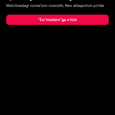
Matritsadagi noma’lum nosozlik, Neo allaqachon yo‘lda
“Ivi hisobim”ga o‘tish