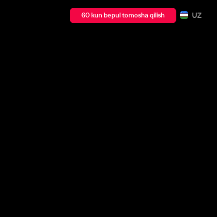
UZ
60 kun bepul tomosha qilish