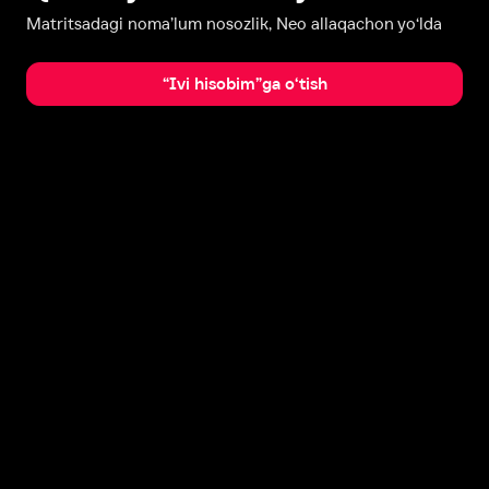
Matritsadagi noma’lum nosozlik, Neo allaqachon yo‘lda
“Ivi hisobim”ga o‘tish