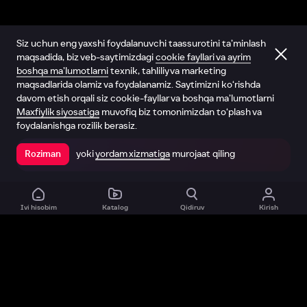
Siz uchun eng yaxshi foydalanuvchi taassurotini ta’minlash
maqsadida, biz veb-saytimizdagi
cookie fayllari va ayrim
boshqa ma’lumotlarni
texnik, tahliliy va marketing
maqsadlarida olamiz va foydalanamiz. Saytimizni ko‘rishda
davom etish orqali siz cookie-fayllar va boshqa ma’lumotlarni
Maxfiylik siyosatiga
muvofiq biz tomonimizdan to‘plash va
foydalanishga rozilik berasiz.
yoki
yordam xizmatiga
murojaat qiling
Roziman
Ilovada ochish
Ivi hisobim
Katalog
Qidiruv
Kirish
Biz haqimizda