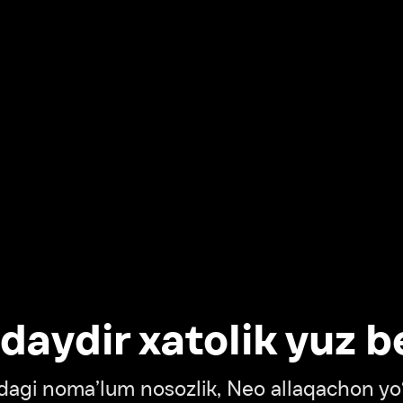
dir xatolik yuz berdi
oma’lum nosozlik, Neo allaqachon yo‘lda
‘tish