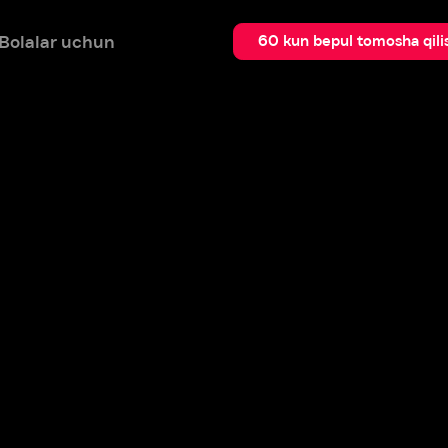
 uchun
Qidir
60 kun bepul tomosha qilish