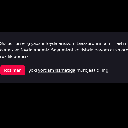
Biz haqimizda
Bo‘limlar