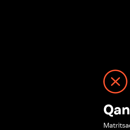
Qanday
Matritsadagi n
“Ivi hisobim”ga o