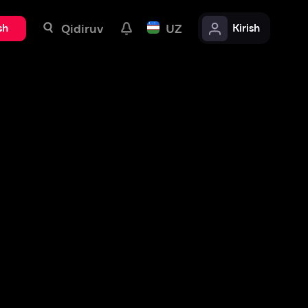
uv
UZ
Kirish