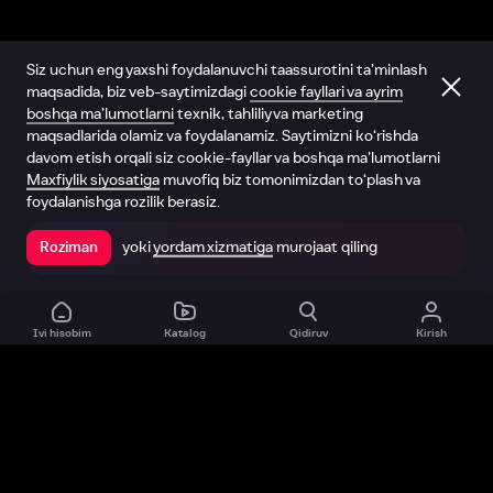
Siz uchun eng yaxshi foydalanuvchi taassurotini ta’minlash
maqsadida, biz veb-saytimizdagi
cookie fayllari va ayrim
boshqa ma’lumotlarni
texnik, tahliliy va marketing
maqsadlarida olamiz va foydalanamiz. Saytimizni ko‘rishda
davom etish orqali siz cookie-fayllar va boshqa ma’lumotlarni
Maxfiylik siyosatiga
muvofiq biz tomonimizdan to‘plash va
foydalanishga rozilik berasiz.
yoki
yordam xizmatiga
murojaat qiling
Roziman
Ilovada ochish
Ivi hisobim
Katalog
Qidiruv
Kirish
Biz haqimizda