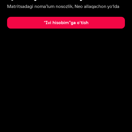
Matritsadagi noma’lum nosozlik, Neo allaqachon yo‘lda
“Ivi hisobim”ga o‘tish