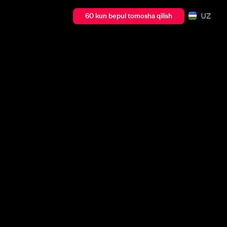
UZ
60 kun bepul tomosha qilish