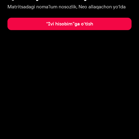
Matritsadagi noma’lum nosozlik, Neo allaqachon yo‘lda
“Ivi hisobim”ga o‘tish