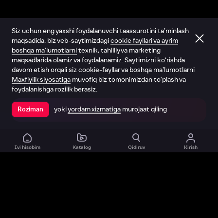
Siz uchun eng yaxshi foydalanuvchi taassurotini ta’minlash
maqsadida, biz veb-saytimizdagi
cookie fayllari va ayrim
boshqa ma’lumotlarni
texnik, tahliliy va marketing
maqsadlarida olamiz va foydalanamiz. Saytimizni ko‘rishda
davom etish orqali siz cookie-fayllar va boshqa ma’lumotlarni
Maxfiylik siyosatiga
muvofiq biz tomonimizdan to‘plash va
foydalanishga rozilik berasiz.
yoki
yordam xizmatiga
murojaat qiling
Roziman
Ilovada ochish
Ivi hisobim
Katalog
Qidiruv
Kirish
Biz haqimizda