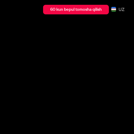
UZ
60 kun bepul tomosha qilish