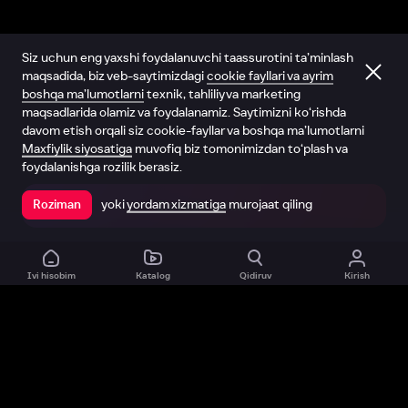
Siz uchun eng yaxshi foydalanuvchi taassurotini ta’minlash
maqsadida, biz veb-saytimizdagi
cookie fayllari va ayrim
boshqa ma’lumotlarni
texnik, tahliliy va marketing
maqsadlarida olamiz va foydalanamiz. Saytimizni ko‘rishda
davom etish orqali siz cookie-fayllar va boshqa ma’lumotlarni
Maxfiylik siyosatiga
muvofiq biz tomonimizdan to‘plash va
foydalanishga rozilik berasiz.
yoki
yordam xizmatiga
murojaat qiling
Roziman
Ilovada ochish
Ivi hisobim
Katalog
Qidiruv
Kirish
Biz haqimizda