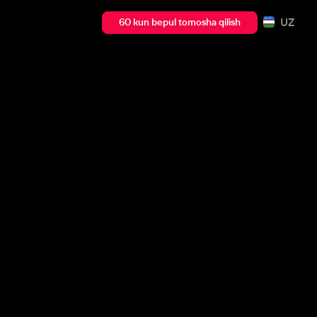
UZ
60 kun bepul tomosha qilish