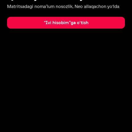
Matritsadagi noma’lum nosozlik, Neo allaqachon yo‘lda
“Ivi hisobim”ga o‘tish