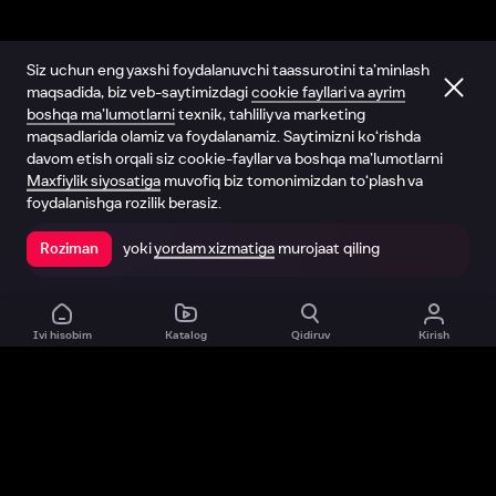
Siz uchun eng yaxshi foydalanuvchi taassurotini ta’minlash
maqsadida, biz veb-saytimizdagi
cookie fayllari va ayrim
boshqa ma’lumotlarni
texnik, tahliliy va marketing
maqsadlarida olamiz va foydalanamiz. Saytimizni ko‘rishda
davom etish orqali siz cookie-fayllar va boshqa ma’lumotlarni
Maxfiylik siyosatiga
muvofiq biz tomonimizdan to‘plash va
foydalanishga rozilik berasiz.
yoki
yordam xizmatiga
murojaat qiling
Roziman
Ilovada ochish
Ivi hisobim
Katalog
Qidiruv
Kirish
Biz haqimizda