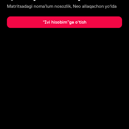
Matritsadagi noma’lum nosozlik, Neo allaqachon yo‘lda
“Ivi hisobim”ga o‘tish