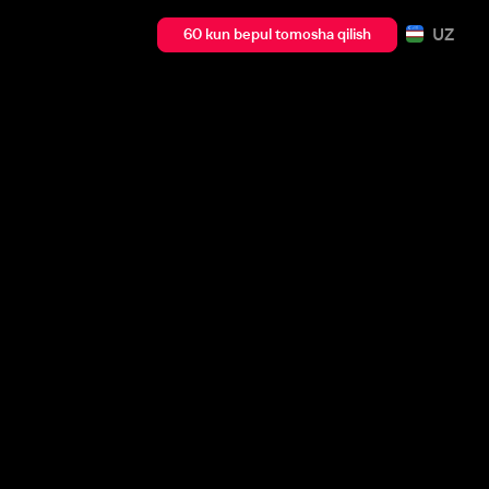
UZ
60 kun bepul tomosha qilish