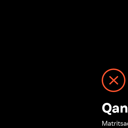
Qanday
Matritsadagi n
“Ivi hisobim”ga o