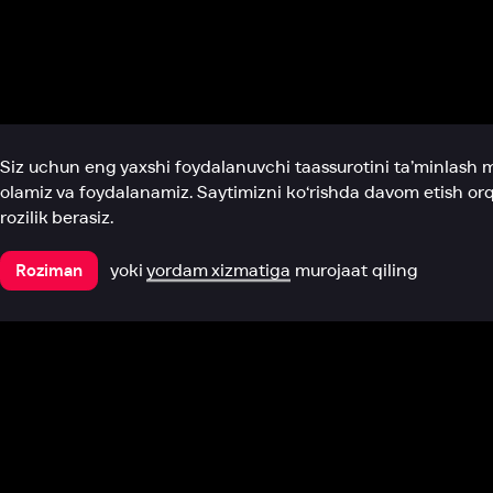
Biz haqimizda
Bo‘limlar