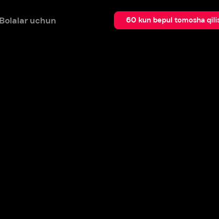
 uchun
Qidir
60 kun bepul tomosha qilish