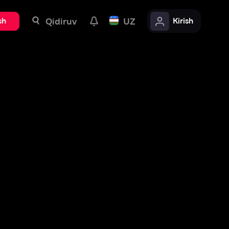
uv
UZ
Kirish