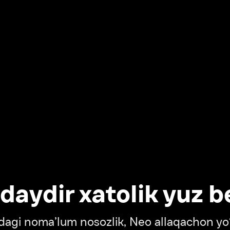
dir xatolik yuz berdi
oma’lum nosozlik, Neo allaqachon yo‘lda
‘tish