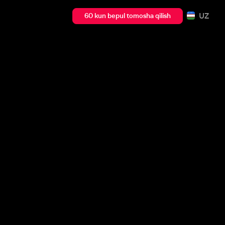
UZ
60 kun bepul tomosha qilish