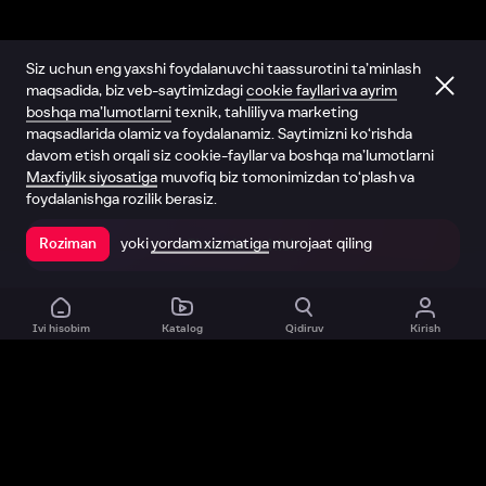
Siz uchun eng yaxshi foydalanuvchi taassurotini ta’minlash
maqsadida, biz veb-saytimizdagi
cookie fayllari va ayrim
boshqa ma’lumotlarni
texnik, tahliliy va marketing
maqsadlarida olamiz va foydalanamiz. Saytimizni ko‘rishda
davom etish orqali siz cookie-fayllar va boshqa ma’lumotlarni
Maxfiylik siyosatiga
muvofiq biz tomonimizdan to‘plash va
foydalanishga rozilik berasiz.
yoki
yordam xizmatiga
murojaat qiling
Roziman
Ilovada ochish
Ivi hisobim
Katalog
Qidiruv
Kirish
Biz haqimizda