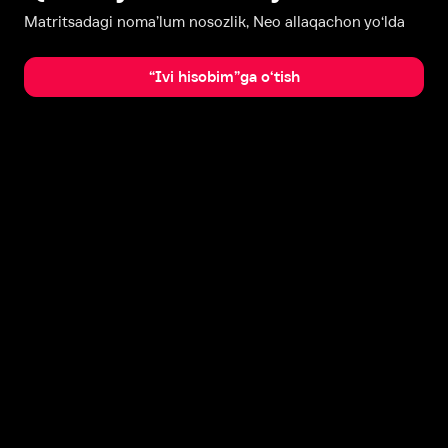
Matritsadagi noma’lum nosozlik, Neo allaqachon yo‘lda
“Ivi hisobim”ga o‘tish