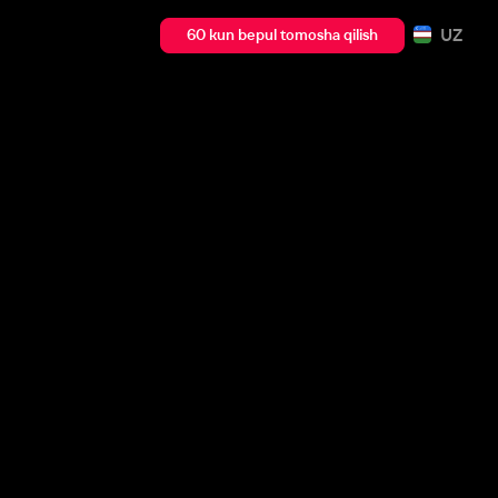
UZ
60 kun bepul tomosha qilish