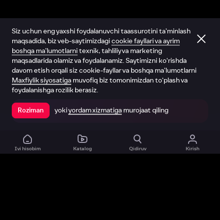
Siz uchun eng yaxshi foydalanuvchi taassurotini ta’minlash
maqsadida, biz veb-saytimizdagi
cookie fayllari va ayrim
boshqa ma’lumotlarni
texnik, tahliliy va marketing
maqsadlarida olamiz va foydalanamiz. Saytimizni ko‘rishda
davom etish orqali siz cookie-fayllar va boshqa ma’lumotlarni
Maxfiylik siyosatiga
muvofiq biz tomonimizdan to‘plash va
foydalanishga rozilik berasiz.
yoki
yordam xizmatiga
murojaat qiling
Roziman
Ilovada ochish
Ivi hisobim
Katalog
Qidiruv
Kirish
Biz haqimizda