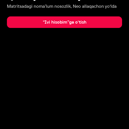
Matritsadagi noma’lum nosozlik, Neo allaqachon yo‘lda
“Ivi hisobim”ga o‘tish