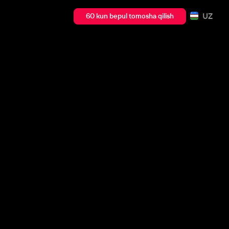
UZ
60 kun bepul tomosha qilish