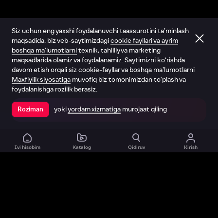
Siz uchun eng yaxshi foydalanuvchi taassurotini ta’minlash
maqsadida, biz veb-saytimizdagi
cookie fayllari va ayrim
boshqa ma’lumotlarni
texnik, tahliliy va marketing
maqsadlarida olamiz va foydalanamiz. Saytimizni ko‘rishda
davom etish orqali siz cookie-fayllar va boshqa ma’lumotlarni
Maxfiylik siyosatiga
muvofiq biz tomonimizdan to‘plash va
foydalanishga rozilik berasiz.
yoki
yordam xizmatiga
murojaat qiling
Roziman
Ilovada ochish
Ivi hisobim
Katalog
Qidiruv
Kirish
Biz haqimizda