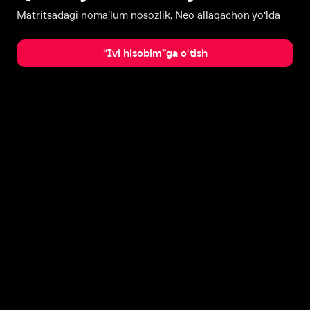
Matritsadagi noma’lum nosozlik, Neo allaqachon yo‘lda
“Ivi hisobim”ga o‘tish