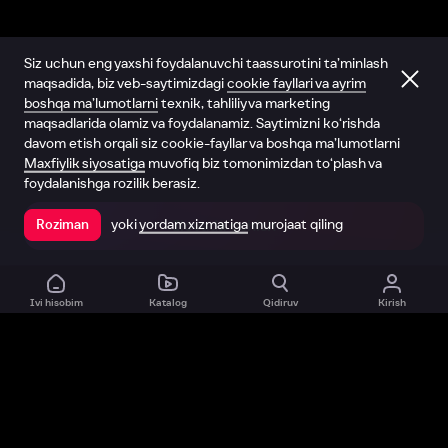
Siz uchun eng yaxshi foydalanuvchi taassurotini ta’minlash
maqsadida, biz veb-saytimizdagi
cookie fayllari va ayrim
boshqa ma’lumotlarni
texnik, tahliliy va marketing
maqsadlarida olamiz va foydalanamiz. Saytimizni ko‘rishda
davom etish orqali siz cookie-fayllar va boshqa ma’lumotlarni
Maxfiylik siyosatiga
muvofiq biz tomonimizdan to‘plash va
foydalanishga rozilik berasiz.
yoki
yordam xizmatiga
murojaat qiling
Roziman
Ilovada ochish
Ivi hisobim
Katalog
Qidiruv
Kirish
Biz haqimizda