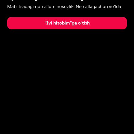
Matritsadagi noma’lum nosozlik, Neo allaqachon yo‘lda
“Ivi hisobim”ga o‘tish