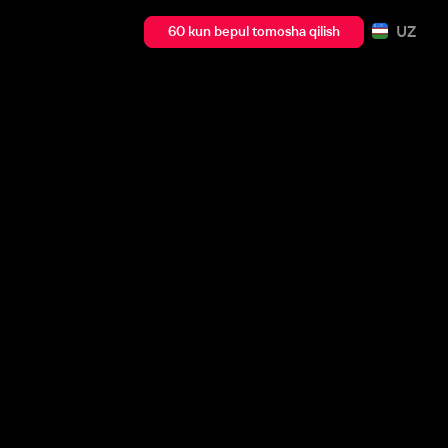
UZ
60 kun bepul tomosha qilish