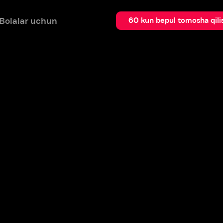
 uchun
Qidir
60 kun bepul tomosha qilish