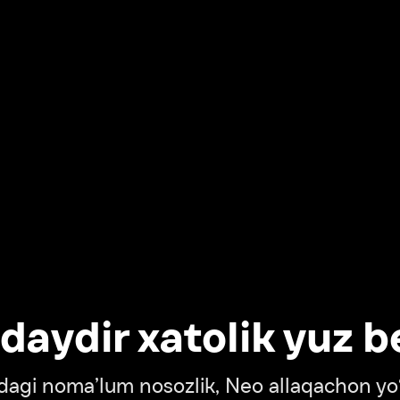
dir xatolik yuz berdi
oma’lum nosozlik, Neo allaqachon yo‘lda
‘tish