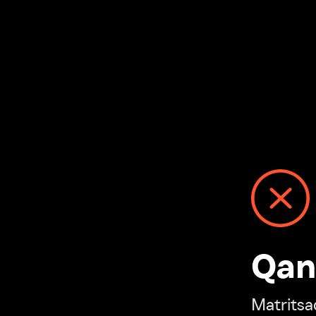
Qanday
Matritsadagi n
“Ivi hisobim”ga o