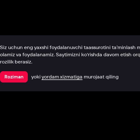
Biz haqimizda
Bo‘limlar