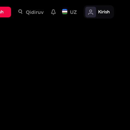
uv
UZ
Kirish