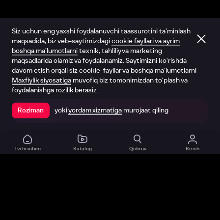
Siz uchun eng yaxshi foydalanuvchi taassurotini ta’minlash
maqsadida, biz veb-saytimizdagi
cookie fayllari va ayrim
boshqa ma’lumotlarni
texnik, tahliliy va marketing
maqsadlarida olamiz va foydalanamiz. Saytimizni ko‘rishda
davom etish orqali siz cookie-fayllar va boshqa ma’lumotlarni
Maxfiylik siyosatiga
muvofiq biz tomonimizdan to‘plash va
foydalanishga rozilik berasiz.
yoki
yordam xizmatiga
murojaat qiling
Roziman
Ilovada ochish
Ivi hisobim
Katalog
Qidiruv
Kirish
Biz haqimizda