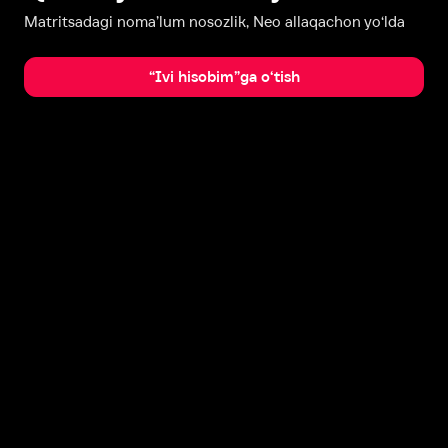
Matritsadagi noma’lum nosozlik, Neo allaqachon yo‘lda
“Ivi hisobim”ga o‘tish