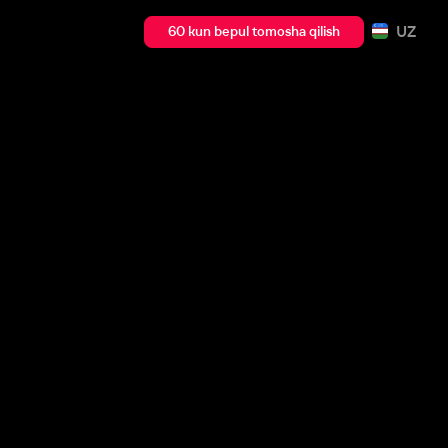
UZ
60 kun bepul tomosha qilish