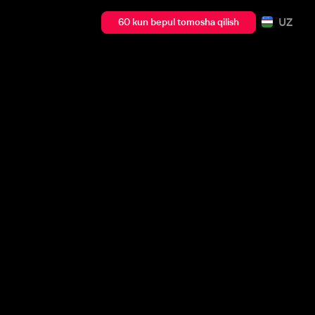
UZ
60 kun bepul tomosha qilish