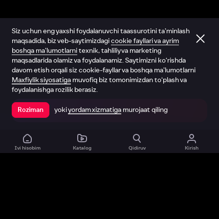
Siz uchun eng yaxshi foydalanuvchi taassurotini ta’minlash
maqsadida, biz veb-saytimizdagi
cookie fayllari va ayrim
boshqa ma’lumotlarni
texnik, tahliliy va marketing
maqsadlarida olamiz va foydalanamiz. Saytimizni ko‘rishda
davom etish orqali siz cookie-fayllar va boshqa ma’lumotlarni
Maxfiylik siyosatiga
muvofiq biz tomonimizdan to‘plash va
foydalanishga rozilik berasiz.
yoki
yordam xizmatiga
murojaat qiling
Roziman
Ilovada ochish
Ivi hisobim
Katalog
Qidiruv
Kirish
Biz haqimizda