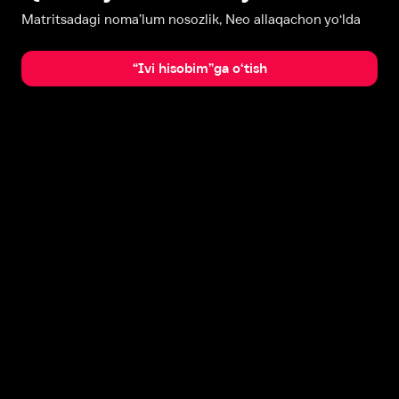
Matritsadagi noma’lum nosozlik, Neo allaqachon yo‘lda
“Ivi hisobim”ga o‘tish