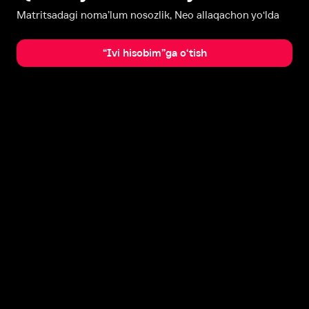
Matritsadagi noma’lum nosozlik, Neo allaqachon yo‘lda
“Ivi hisobim”ga o‘tish