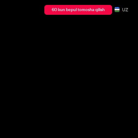
UZ
60 kun bepul tomosha qilish