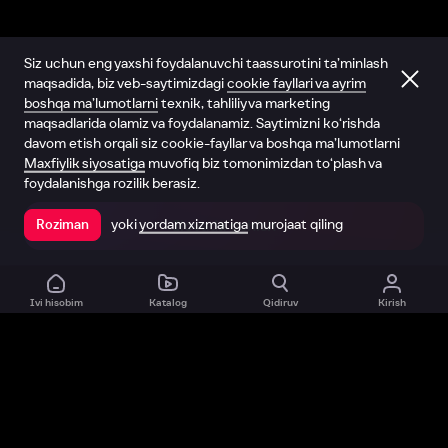
Siz uchun eng yaxshi foydalanuvchi taassurotini ta’minlash
maqsadida, biz veb-saytimizdagi
cookie fayllari va ayrim
boshqa ma’lumotlarni
texnik, tahliliy va marketing
maqsadlarida olamiz va foydalanamiz. Saytimizni ko‘rishda
davom etish orqali siz cookie-fayllar va boshqa ma’lumotlarni
Maxfiylik siyosatiga
muvofiq biz tomonimizdan to‘plash va
foydalanishga rozilik berasiz.
yoki
yordam xizmatiga
murojaat qiling
Roziman
Ilovada ochish
Ivi hisobim
Katalog
Qidiruv
Kirish
Biz haqimizda