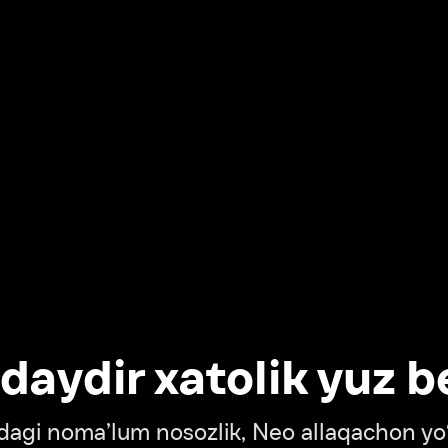
dir xatolik yuz berdi
oma’lum nosozlik, Neo allaqachon yo‘lda
‘tish