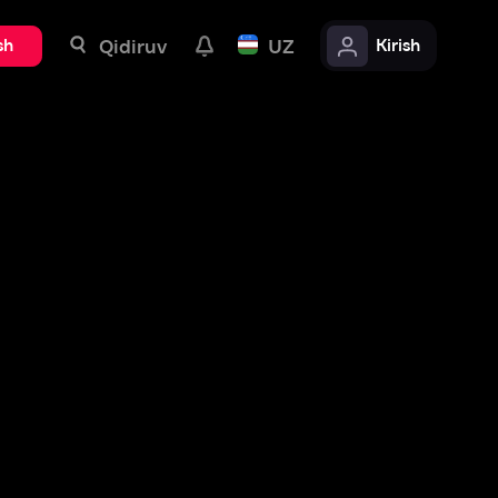
uv
UZ
Kirish