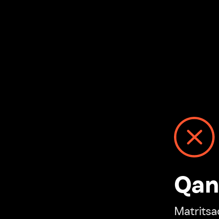
Qanday
Matritsadagi n
“Ivi hisobim”ga o