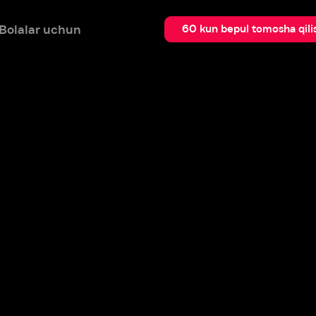
 uchun
Qidir
60 kun bepul tomosha qilish