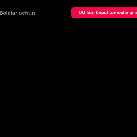
 uchun
Qidir
60 kun bepul tomosha qilish