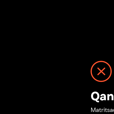
Qanday
Matritsadagi n
“Ivi hisobim”ga o