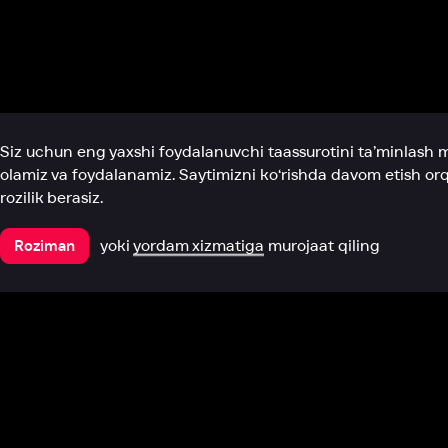
Biz haqimizda
Bo‘limlar