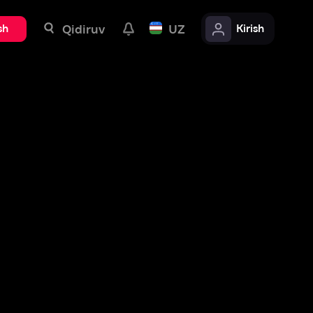
uv
UZ
Kirish