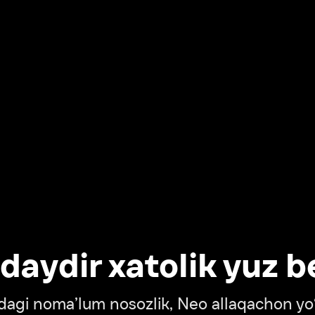
dir xatolik yuz berdi
oma’lum nosozlik, Neo allaqachon yo‘lda
‘tish