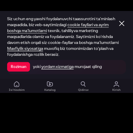
Siz uchun eng yaxshi foydalanuvchi taassurotini ta’minlash
maqsadida, biz veb-saytimizdagi
cookie fayllari va ayrim
boshqa ma’lumotlarni
texnik, tahliliy va marketing
maqsadlarida olamiz va foydalanamiz. Saytimizni ko‘rishda
davom etish orqali siz cookie-fayllar va boshqa ma’lumotlarni
Maxfiylik siyosatiga
muvofiq biz tomonimizdan to‘plash va
foydalanishga rozilik berasiz.
yoki
yordam xizmatiga
murojaat qiling
Roziman
Ilovada ochish
Ivi hisobim
Katalog
Qidiruv
Kirish
Biz haqimizda