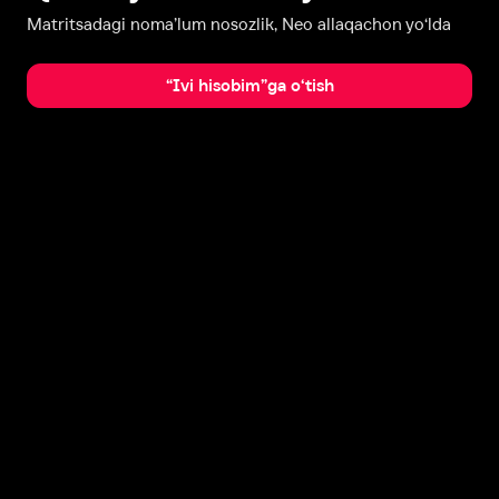
Matritsadagi noma’lum nosozlik, Neo allaqachon yo‘lda
“Ivi hisobim”ga o‘tish