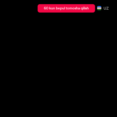
UZ
60 kun bepul tomosha qilish