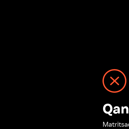
Qanday
Matritsadagi n
“Ivi hisobim”ga o