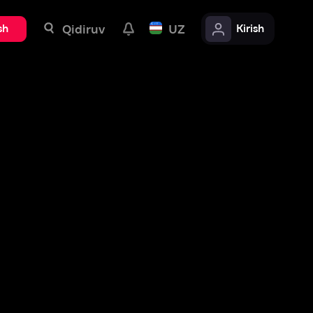
uv
UZ
Kirish