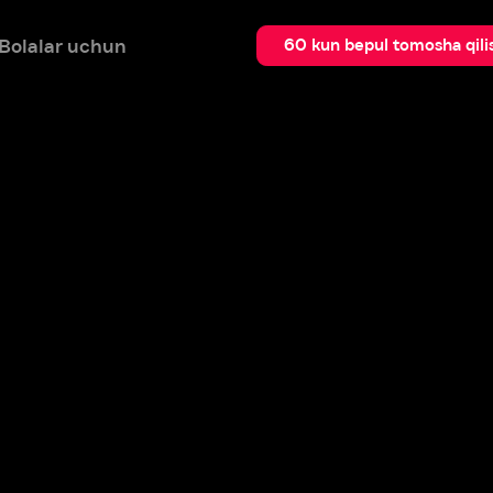
 uchun
Qidir
60 kun bepul tomosha qilish