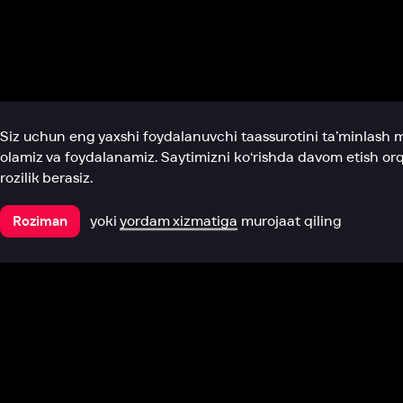
Biz haqimizda
Bo‘limlar