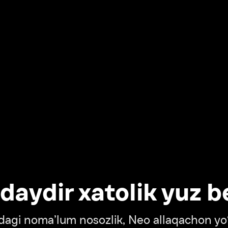
dir xatolik yuz berdi
oma’lum nosozlik, Neo allaqachon yo‘lda
‘tish