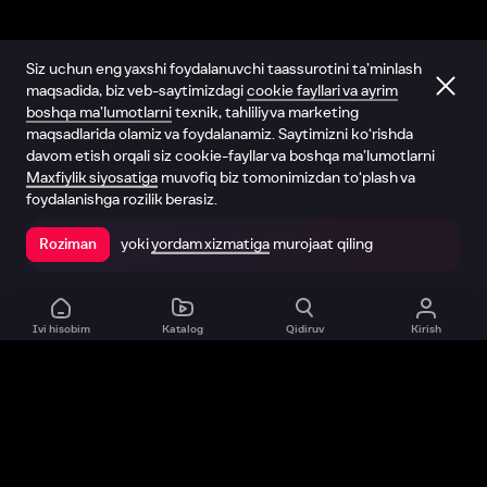
Siz uchun eng yaxshi foydalanuvchi taassurotini ta’minlash
maqsadida, biz veb-saytimizdagi
cookie fayllari va ayrim
boshqa ma’lumotlarni
texnik, tahliliy va marketing
maqsadlarida olamiz va foydalanamiz. Saytimizni ko‘rishda
davom etish orqali siz cookie-fayllar va boshqa ma’lumotlarni
Maxfiylik siyosatiga
muvofiq biz tomonimizdan to‘plash va
foydalanishga rozilik berasiz.
yoki
yordam xizmatiga
murojaat qiling
Roziman
Ilovada ochish
Ivi hisobim
Katalog
Qidiruv
Kirish
Biz haqimizda