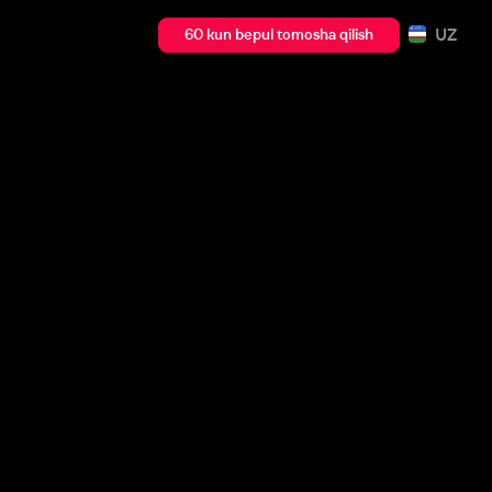
UZ
60 kun bepul tomosha qilish