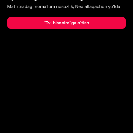
Matritsadagi noma’lum nosozlik, Neo allaqachon yo‘lda
“Ivi hisobim”ga o‘tish