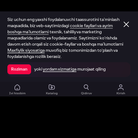
Siz uchun eng yaxshi foydalanuvchi taassurotini ta’minlash
maqsadida, biz veb-saytimizdagi
cookie fayllari va ayrim
boshqa ma’lumotlarni
texnik, tahliliy va marketing
maqsadlarida olamiz va foydalanamiz. Saytimizni ko‘rishda
davom etish orqali siz cookie-fayllar va boshqa ma’lumotlarni
Maxfiylik siyosatiga
muvofiq biz tomonimizdan to‘plash va
foydalanishga rozilik berasiz.
yoki
yordam xizmatiga
murojaat qiling
Roziman
Ilovada ochish
Ivi hisobim
Katalog
Qidiruv
Kirish
Biz haqimizda