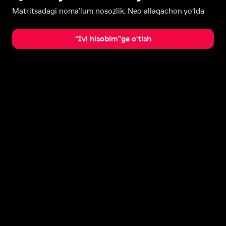
Matritsadagi noma’lum nosozlik, Neo allaqachon yo‘lda
“Ivi hisobim”ga o‘tish