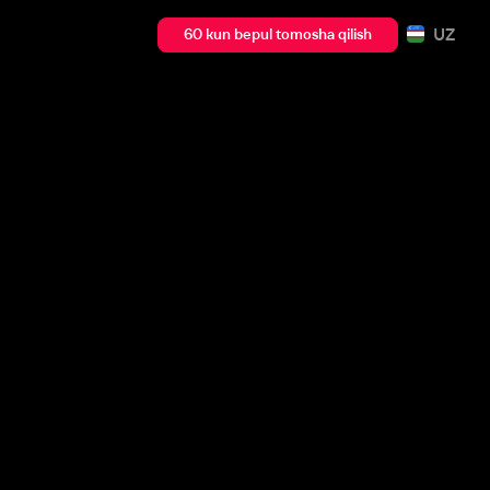
UZ
60 kun bepul tomosha qilish