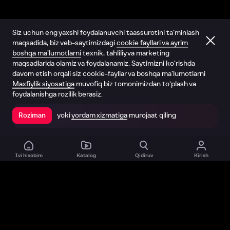
Siz uchun eng yaxshi foydalanuvchi taassurotini ta’minlash
maqsadida, biz veb-saytimizdagi
cookie fayllari va ayrim
boshqa ma’lumotlarni
texnik, tahliliy va marketing
maqsadlarida olamiz va foydalanamiz. Saytimizni ko‘rishda
davom etish orqali siz cookie-fayllar va boshqa ma’lumotlarni
Maxfiylik siyosatiga
muvofiq biz tomonimizdan to‘plash va
foydalanishga rozilik berasiz.
yoki
yordam xizmatiga
murojaat qiling
Roziman
Ilovada ochish
Ivi hisobim
Katalog
Qidiruv
Kirish
Biz haqimizda