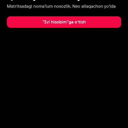
Matritsadagi noma’lum nosozlik, Neo allaqachon yo‘lda
“Ivi hisobim”ga o‘tish