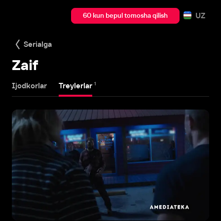
UZ
60 kun bepul tomosha qilish
Serialga
Zaif
1
Ijodkorlar
Treylerlar