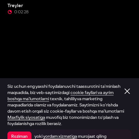
Treyler
0:02:28
Siz uchun eng yaxshi foydalanuvchi taassurotini ta’minlash
maqsadida, biz veb-saytimizdagi
cookie fayllari va ayrim
boshqa ma’lumotlarni
texnik, tahliliy va marketing
maqsadlarida olamiz va foydalanamiz. Saytimizni ko‘rishda
davom etish orqali siz cookie-fayllar va boshqa ma’lumotlarni
Maxfiylik siyosatiga
muvofiq biz tomonimizdan to‘plash va
foydalanishga rozilik berasiz.
yoki
yordam xizmatiga
murojaat qiling
Roziman
Ilovada ochish