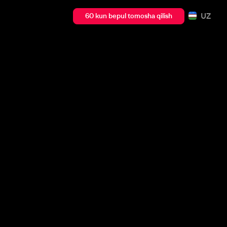
UZ
60 kun bepul tomosha qilish