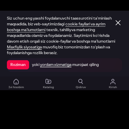
Siz uchun eng yaxshi foydalanuvchi taassurotini ta’minlash
maqsadida, biz veb-saytimizdagi
cookie fayllari va ayrim
boshqa ma’lumotlarni
texnik, tahliliy va marketing
maqsadlarida olamiz va foydalanamiz. Saytimizni ko‘rishda
davom etish orqali siz cookie-fayllar va boshqa ma’lumotlarni
Maxfiylik siyosatiga
muvofiq biz tomonimizdan to‘plash va
foydalanishga rozilik berasiz.
yoki
yordam xizmatiga
murojaat qiling
Roziman
Ilovada ochish
Ivi hisobim
Katalog
Qidiruv
Kirish
Biz haqimizda