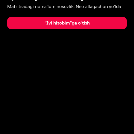
Matritsadagi noma’lum nosozlik, Neo allaqachon yo‘lda
“Ivi hisobim”ga o‘tish