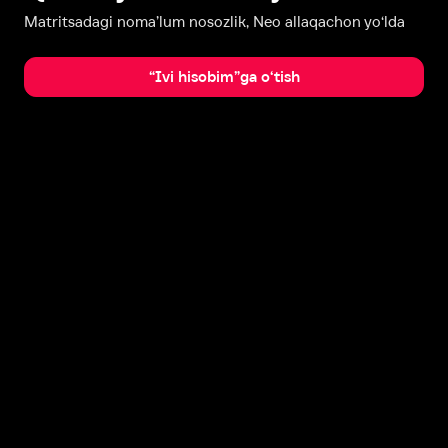
Matritsadagi noma’lum nosozlik, Neo allaqachon yo‘lda
“Ivi hisobim”ga o‘tish