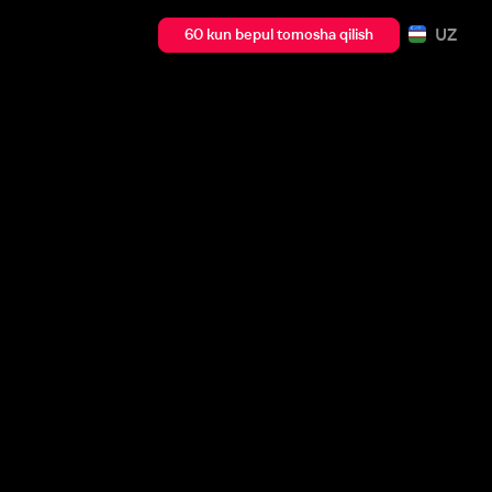
UZ
60 kun bepul tomosha qilish