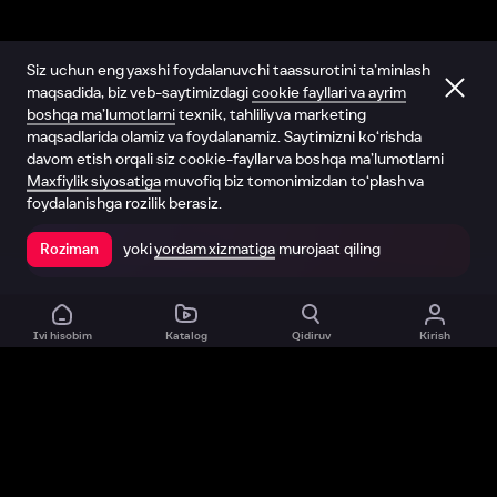
Siz uchun eng yaxshi foydalanuvchi taassurotini ta’minlash
maqsadida, biz veb-saytimizdagi
cookie fayllari va ayrim
boshqa ma’lumotlarni
texnik, tahliliy va marketing
maqsadlarida olamiz va foydalanamiz. Saytimizni ko‘rishda
davom etish orqali siz cookie-fayllar va boshqa ma’lumotlarni
Maxfiylik siyosatiga
muvofiq biz tomonimizdan to‘plash va
foydalanishga rozilik berasiz.
yoki
yordam xizmatiga
murojaat qiling
Roziman
Ilovada ochish
Ivi hisobim
Katalog
Qidiruv
Kirish
Biz haqimizda