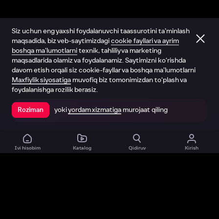
Siz uchun eng yaxshi foydalanuvchi taassurotini ta’minlash
maqsadida, biz veb-saytimizdagi
cookie fayllari va ayrim
boshqa ma’lumotlarni
texnik, tahliliy va marketing
maqsadlarida olamiz va foydalanamiz. Saytimizni ko‘rishda
davom etish orqali siz cookie-fayllar va boshqa ma’lumotlarni
Maxfiylik siyosatiga
muvofiq biz tomonimizdan to‘plash va
foydalanishga rozilik berasiz.
yoki
yordam xizmatiga
murojaat qiling
Roziman
Ilovada ochish
Ivi hisobim
Katalog
Qidiruv
Kirish
Biz haqimizda