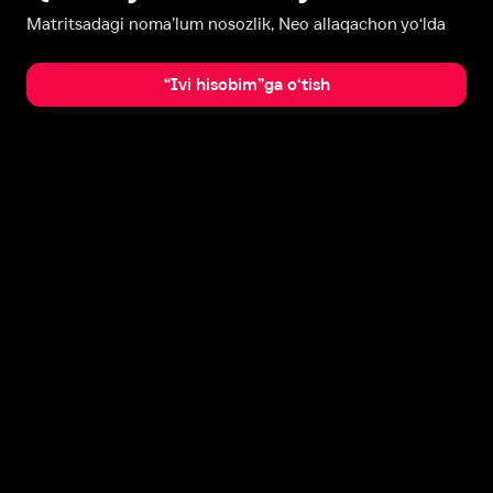
Matritsadagi noma’lum nosozlik, Neo allaqachon yo‘lda
“Ivi hisobim”ga o‘tish