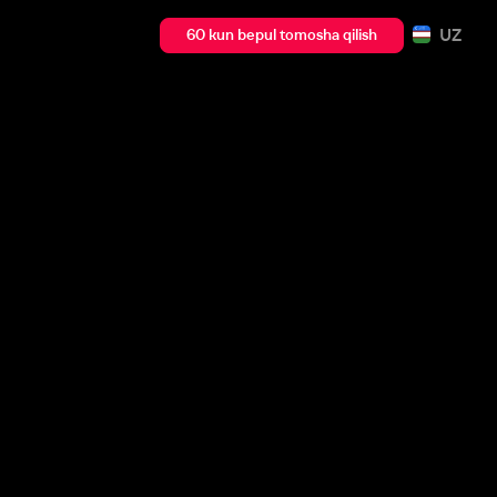
UZ
60 kun bepul tomosha qilish