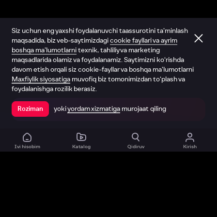
Siz uchun eng yaxshi foydalanuvchi taassurotini ta’minlash
maqsadida, biz veb-saytimizdagi
cookie fayllari va ayrim
boshqa ma’lumotlarni
texnik, tahliliy va marketing
maqsadlarida olamiz va foydalanamiz. Saytimizni ko‘rishda
davom etish orqali siz cookie-fayllar va boshqa ma’lumotlarni
Maxfiylik siyosatiga
muvofiq biz tomonimizdan to‘plash va
foydalanishga rozilik berasiz.
yoki
yordam xizmatiga
murojaat qiling
Roziman
Ilovada ochish
Ivi hisobim
Katalog
Qidiruv
Kirish
Biz haqimizda