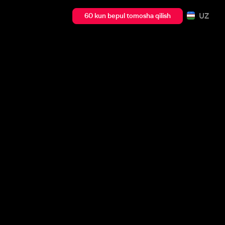
UZ
60 kun bepul tomosha qilish