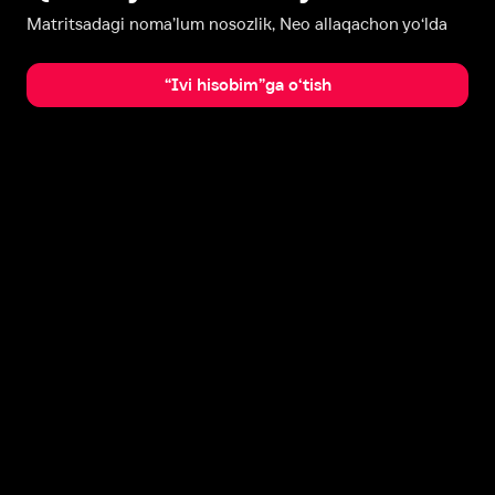
Matritsadagi noma’lum nosozlik, Neo allaqachon yo‘lda
“Ivi hisobim”ga o‘tish