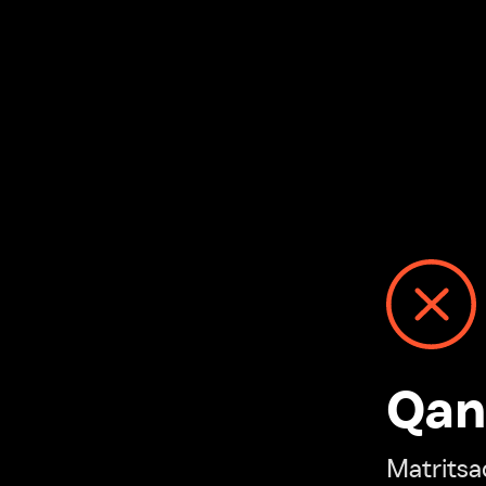
Qanday
Matritsadagi n
“Ivi hisobim”ga o