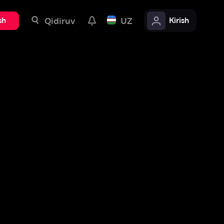
uv
UZ
Kirish