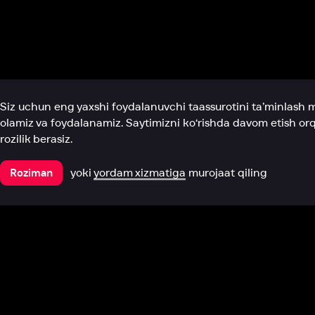
Biz haqimizda
Bo‘limlar