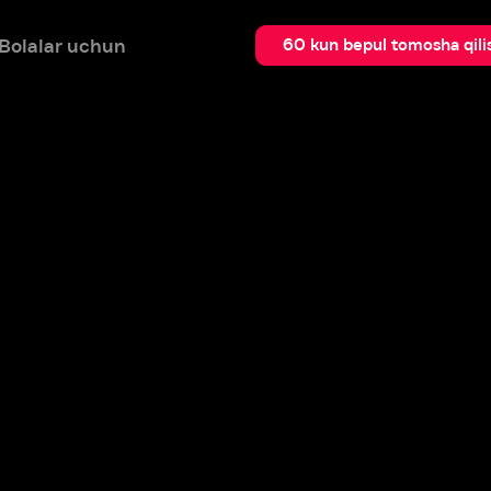
 uchun
Qidir
60 kun bepul tomosha qilish