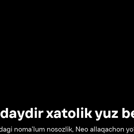
dir xatolik yuz berdi
oma’lum nosozlik, Neo allaqachon yo‘lda
‘tish