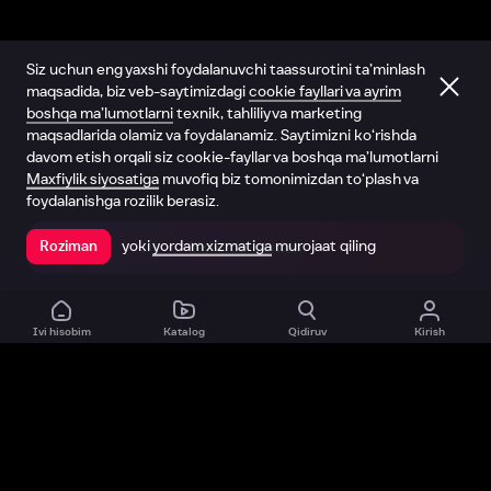
Siz uchun eng yaxshi foydalanuvchi taassurotini ta’minlash
maqsadida, biz veb-saytimizdagi
cookie fayllari va ayrim
boshqa ma’lumotlarni
texnik, tahliliy va marketing
maqsadlarida olamiz va foydalanamiz. Saytimizni ko‘rishda
davom etish orqali siz cookie-fayllar va boshqa ma’lumotlarni
Maxfiylik siyosatiga
muvofiq biz tomonimizdan to‘plash va
foydalanishga rozilik berasiz.
yoki
yordam xizmatiga
murojaat qiling
Roziman
Ilovada ochish
Ivi hisobim
Katalog
Qidiruv
Kirish
Biz haqimizda