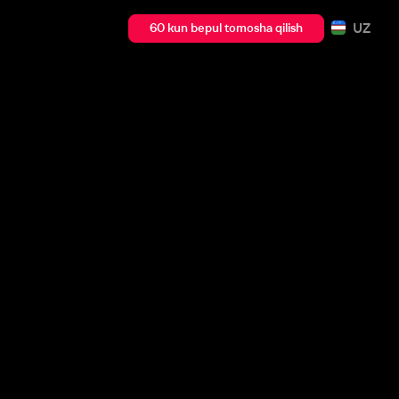
UZ
60 kun bepul tomosha qilish