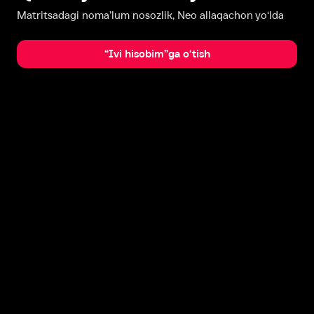
Matritsadagi noma’lum nosozlik, Neo allaqachon yo‘lda
“Ivi hisobim”ga o‘tish