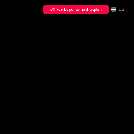
UZ
60 kun bepul tomosha qilish