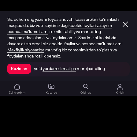
Siz uchun eng yaxshi foydalanuvchi taassurotini ta’minlash
maqsadida, biz veb-saytimizdagi
cookie fayllari va ayrim
boshqa ma’lumotlarni
texnik, tahliliy va marketing
maqsadlarida olamiz va foydalanamiz. Saytimizni ko‘rishda
davom etish orqali siz cookie-fayllar va boshqa ma’lumotlarni
Maxfiylik siyosatiga
muvofiq biz tomonimizdan to‘plash va
foydalanishga rozilik berasiz.
yoki
yordam xizmatiga
murojaat qiling
Roziman
Ilovada ochish
Ivi hisobim
Katalog
Qidiruv
Kirish
Biz haqimizda