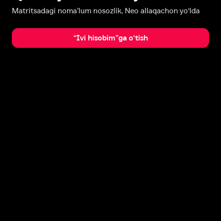
Matritsadagi noma’lum nosozlik, Neo allaqachon yo‘lda
“Ivi hisobim”ga o‘tish