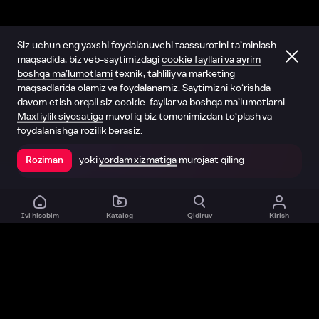
Siz uchun eng yaxshi foydalanuvchi taassurotini ta’minlash
maqsadida, biz veb-saytimizdagi
cookie fayllari va ayrim
boshqa ma’lumotlarni
texnik, tahliliy va marketing
maqsadlarida olamiz va foydalanamiz. Saytimizni ko‘rishda
davom etish orqali siz cookie-fayllar va boshqa ma’lumotlarni
Maxfiylik siyosatiga
muvofiq biz tomonimizdan to‘plash va
foydalanishga rozilik berasiz.
yoki
yordam xizmatiga
murojaat qiling
Roziman
Ilovada ochish
Ivi hisobim
Katalog
Qidiruv
Kirish
Biz haqimizda