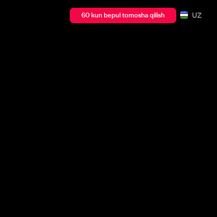
UZ
60 kun bepul tomosha qilish