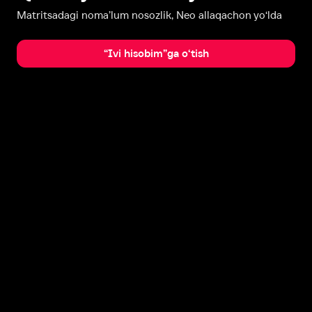
Matritsadagi noma’lum nosozlik, Neo allaqachon yo‘lda
“Ivi hisobim”ga o‘tish