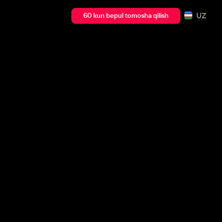
UZ
60 kun bepul tomosha qilish