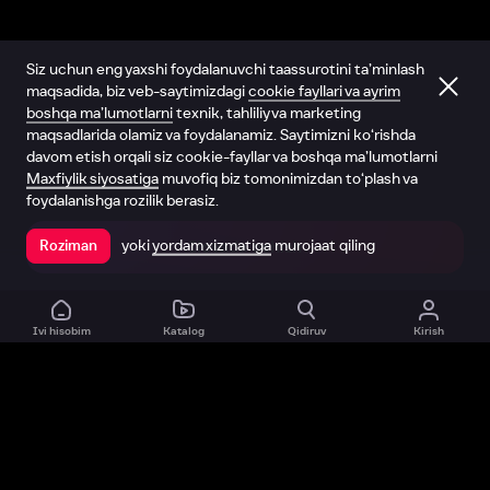
Siz uchun eng yaxshi foydalanuvchi taassurotini ta’minlash
maqsadida, biz veb-saytimizdagi
cookie fayllari va ayrim
boshqa ma’lumotlarni
texnik, tahliliy va marketing
maqsadlarida olamiz va foydalanamiz. Saytimizni ko‘rishda
davom etish orqali siz cookie-fayllar va boshqa ma’lumotlarni
Maxfiylik siyosatiga
muvofiq biz tomonimizdan to‘plash va
foydalanishga rozilik berasiz.
yoki
yordam xizmatiga
murojaat qiling
Roziman
Ilovada ochish
Ivi hisobim
Katalog
Qidiruv
Kirish
Biz haqimizda