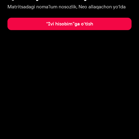
Matritsadagi noma’lum nosozlik, Neo allaqachon yo‘lda
“Ivi hisobim”ga o‘tish