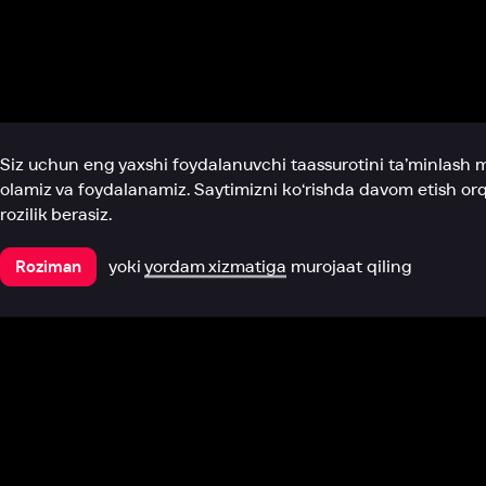
Biz haqimizda
Bo‘limlar