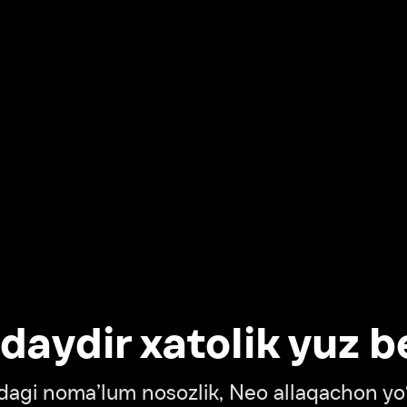
dir xatolik yuz berdi
oma’lum nosozlik, Neo allaqachon yo‘lda
‘tish