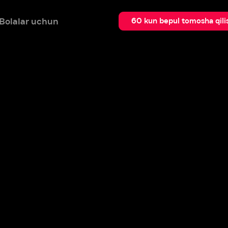
 uchun
Qidir
60 kun bepul tomosha qilish