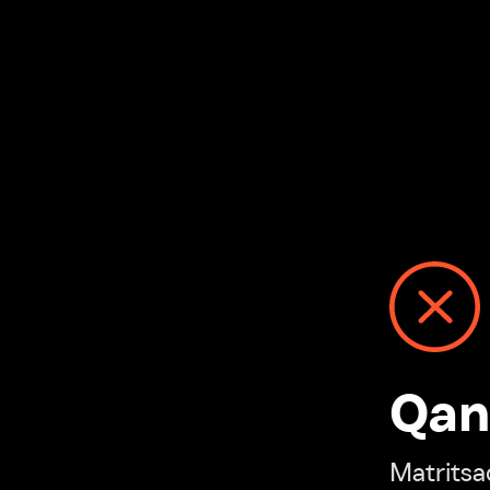
Qanday
Matritsadagi n
“Ivi hisobim”ga o