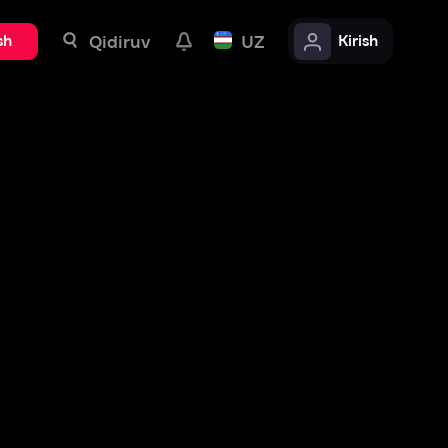
uv
UZ
Kirish