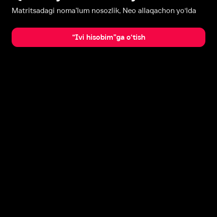
Matritsadagi noma’lum nosozlik, Neo allaqachon yo‘lda
“Ivi hisobim”ga o‘tish