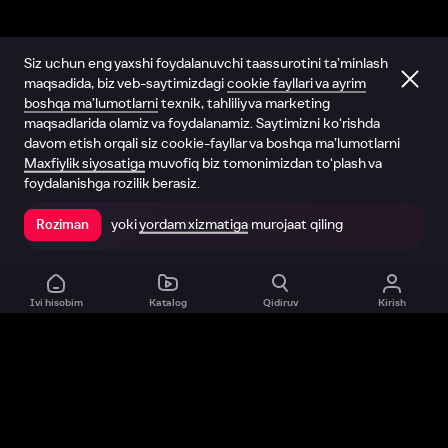
Siz uchun eng yaxshi foydalanuvchi taassurotini ta’minlash
maqsadida, biz veb-saytimizdagi
cookie fayllari va ayrim
boshqa ma’lumotlarni
texnik, tahliliy va marketing
maqsadlarida olamiz va foydalanamiz. Saytimizni ko‘rishda
davom etish orqali siz cookie-fayllar va boshqa ma’lumotlarni
Maxfiylik siyosatiga
muvofiq biz tomonimizdan to‘plash va
foydalanishga rozilik berasiz.
yoki
yordam xizmatiga
murojaat qiling
Roziman
Ilovada ochish
Ivi hisobim
Katalog
Qidiruv
Kirish
Biz haqimizda