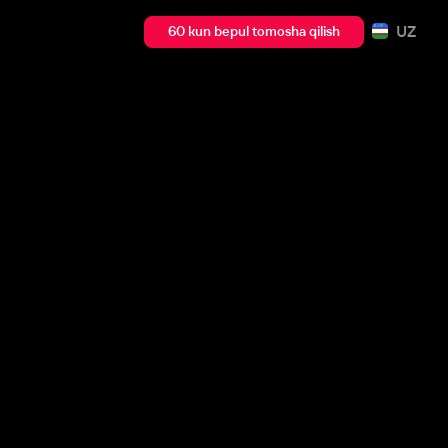
UZ
60 kun bepul tomosha qilish