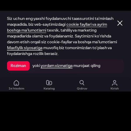
Siz uchun eng yaxshi foydalanuvchi taassurotini ta’minlash
maqsadida, biz veb-saytimizdagi
cookie fayllari va ayrim
boshqa ma’lumotlarni
texnik, tahliliy va marketing
maqsadlarida olamiz va foydalanamiz. Saytimizni ko‘rishda
davom etish orqali siz cookie-fayllar va boshqa ma’lumotlarni
Maxfiylik siyosatiga
muvofiq biz tomonimizdan to‘plash va
foydalanishga rozilik berasiz.
yoki
yordam xizmatiga
murojaat qiling
Roziman
Ilovada ochish
Ivi hisobim
Katalog
Qidiruv
Kirish
Biz haqimizda