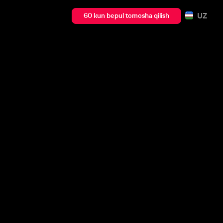
UZ
60 kun bepul tomosha qilish