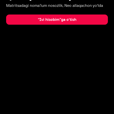
Matritsadagi noma’lum nosozlik, Neo allaqachon yo‘lda
“Ivi hisobim”ga o‘tish