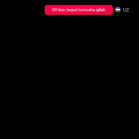
UZ
60 kun bepul tomosha qilish