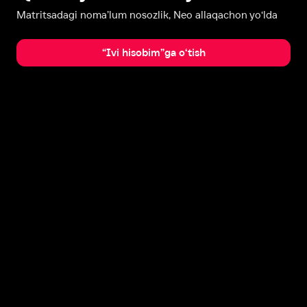
Matritsadagi noma’lum nosozlik, Neo allaqachon yo‘lda
“Ivi hisobim”ga o‘tish