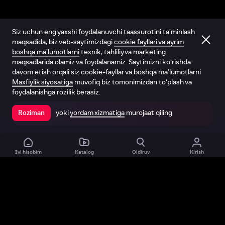
Siz uchun eng yaxshi foydalanuvchi taassurotini ta’minlash
maqsadida, biz veb-saytimizdagi
cookie fayllari va ayrim
boshqa ma’lumotlarni
texnik, tahliliy va marketing
maqsadlarida olamiz va foydalanamiz. Saytimizni ko‘rishda
davom etish orqali siz cookie-fayllar va boshqa ma’lumotlarni
Maxfiylik siyosatiga
muvofiq biz tomonimizdan to‘plash va
foydalanishga rozilik berasiz.
yoki
yordam xizmatiga
murojaat qiling
Roziman
Ilovada ochish
Ivi hisobim
Katalog
Qidiruv
Kirish
Biz haqimizda