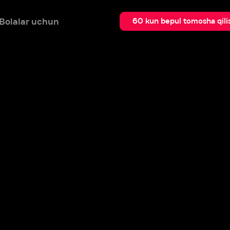
 uchun
Qidir
60 kun bepul tomosha qilish