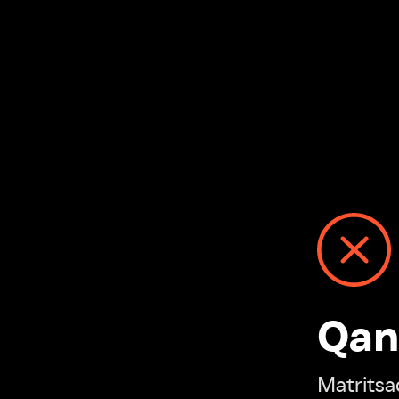
Qanday
Matritsadagi n
“Ivi hisobim”ga o