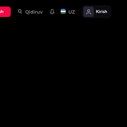
uv
UZ
Kirish