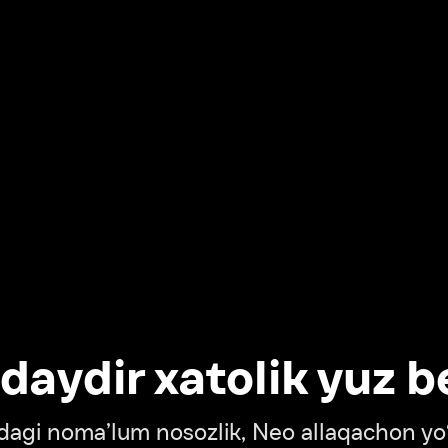
dir xatolik yuz berdi
oma’lum nosozlik, Neo allaqachon yo‘lda
‘tish