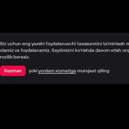
Biz haqimizda
Bo‘limlar