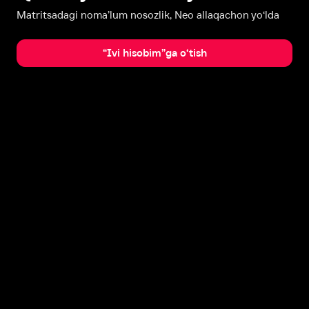
Matritsadagi noma’lum nosozlik, Neo allaqachon yo‘lda
“Ivi hisobim”ga o‘tish