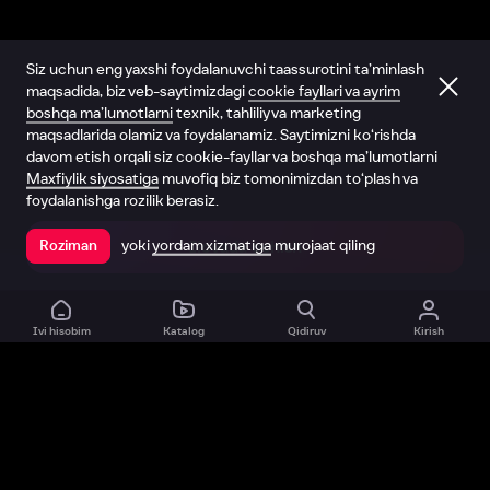
Siz uchun eng yaxshi foydalanuvchi taassurotini ta’minlash
maqsadida, biz veb-saytimizdagi
cookie fayllari va ayrim
boshqa ma’lumotlarni
texnik, tahliliy va marketing
maqsadlarida olamiz va foydalanamiz. Saytimizni ko‘rishda
davom etish orqali siz cookie-fayllar va boshqa ma’lumotlarni
Maxfiylik siyosatiga
muvofiq biz tomonimizdan to‘plash va
foydalanishga rozilik berasiz.
yoki
yordam xizmatiga
murojaat qiling
Roziman
Ilovada ochish
Ivi hisobim
Katalog
Qidiruv
Kirish
Biz haqimizda