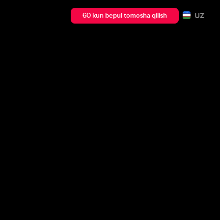
UZ
60 kun bepul tomosha qilish